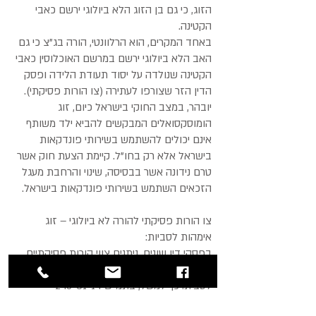
הזוג, כי גם בן הזוג הלא ביולוגי ירשם כאבי
הקטינה.
באחד המקרים, הוא הרלוונטי, הורה בג"צ כי גם
האב הלא ביולוגי ירשם במרשם האוכלוסין כאבי
הקטינה שנולדה על יסוד תעודת הלידה ופסק
הדין הזר שצורפו לעתירה (צו הורות פסיקתי).
יובהר, במצב החוקי בישראל כיום, זוג
הומוסקסואלים המבקשים להביא ילד משותף
אינם יכולים להשתמש בשירותי פונדקאות
בישראל אלא רק בחו"ל. קיימת הצעת חוק אשר
טרם נידונה אשר בבסיסה, שינוי והרחבת מעגל
הזכאים השתמש בשירותי פונדקאות בישראל.
צו הורות פסיקתי להורה לא ביולוגי – זוג
אימהות לסביות:
בפסקי דין שונים, ניתנים צווי הורות פסיקתיים
גם לאמא לא ביולוגית במסגרת הורות חד מינית
לסבית. כך למשל, בתמ"ש 245-01-14
נפסק כי במקרים בהם לזוג לסביות נולד ילד