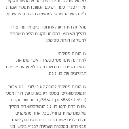
לאימוץ שבעקבותיו דרש ביהמ"ש הגשת תסקיר
על ידי פקיד סעד. רק עם הגשת התסקיר ועמדת
ב"כ היועץ המשפטי לממשלה היה ניתן צו אימוץ.
נוהל זה התחדש לאחרונה וכיום אין עוד צורך
בהליך האימוץ ובמקומו ננקטים הליכים אחרים
למשל צו הורות פסיקתי.
צו הורות פסיקתי
לאחרונה ניתנו מס' פסקי דין אשר שינו את
המצב הקיים בו נדרשו בני זוג לאמץ את ילדיהם
הביולוגים של בני זוגם.
צו הורות פסיקתי להורה לא ביולוגי –
זוג אבות
הומוסקסואלים: בפסק דין בעניינו של דורון ממט
(בג"צ 6569/11 וכן 566/11), נידונו שני מקרים
שונים בהם נקטו בני זוג הומוסקסואלים בהליך
של פונדקאות בחו"ל. בכל אחד מהמקרים
נולדו ילדים אשר היו קשורים גנטית רק לאחד
מבני הזוג. במסגרת העתירה לבג"ץ ביקשו בני