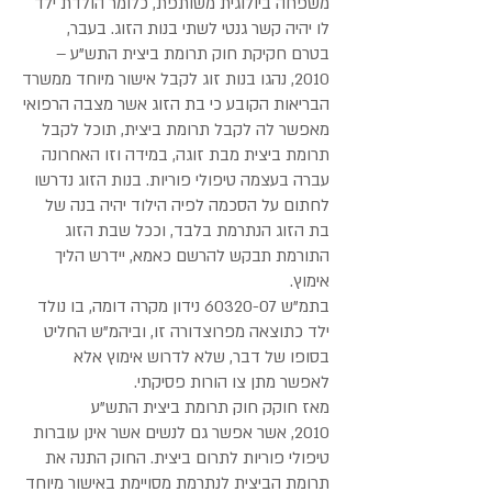
משפחה ביולוגית משותפת, כלומר הולדת ילד
לו יהיה קשר גנטי לשתי בנות הזוג. בעבר,
בטרם חקיקת חוק תרומת ביצית התש"ע –
2010, נהגו בנות זוג לקבל אישור מיוחד ממשרד
הבריאות הקובע כי בת הזוג אשר מצבה הרפואי
מאפשר לה לקבל תרומת ביצית, תוכל לקבל
תרומת ביצית מבת זוגה, במידה וזו האחרונה
עברה בעצמה טיפולי פוריות. בנות הזוג נדרשו
לחתום על הסכמה לפיה הילוד יהיה בנה של
בת הזוג הנתרמת בלבד, וככל שבת הזוג
התורמת תבקש להרשם כאמא, יידרש הליך
אימוץ.
בתמ"ש
60320-07
נידון מקרה דומה, בו נולד
ילד כתוצאה מפרוצדורה זו, וביהמ"ש החליט
בסופו של דבר, שלא לדרוש אימוץ אלא
לאפשר מתן צו הורות פסיקתי.
מאז חוקק חוק תרומת ביצית התש"ע
2010, אשר אפשר גם לנשים אשר אינן עוברות
טיפולי פוריות לתרום ביצית. החוק התנה את
תרומת הביצית לנתרמת מסויימת באישור מיוחד