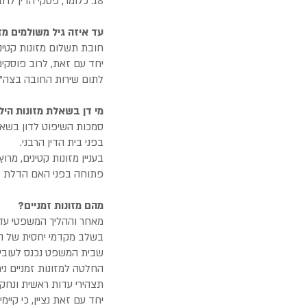
18. כלומר, פסקי הדין לרוב קובעים ופוסקים את חיוב האב בתשלום גובה מזונות עד גיל 18 של כל קטין.
עד איזה גיל משולמים מז
חובת תשלום מזונות קטינים
לתום שירות החובה בצה"ל
מי דן בשאלת מזונות היל
סמכות השיפוט לדון בשאלת
בפני בית הדין הרבני.
בעניין מזונות קטינים, מרו
פתוחה בפני האם הדלת לפ
מהם מזונות זמניים?
מאחר וההליך המשפטי עד ל
בשלב מקדמי יחסית של הה
שבית המשפט נכנס לעוביה
החלטה למזונות זמניים ני
תצהירי עדות ראשית ונחקר
יחד עם זאת נציין, כי קי