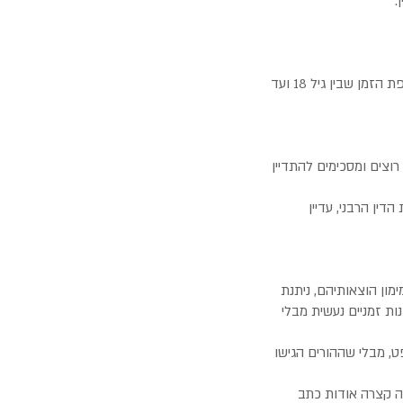
יחד עם זאת, לרוב פוסקים בתי המשפט 1/3 מגובה המזונות הבסיסיים שנפסקו עד גיל 18, וזאת לתקופת הזמן שבין גיל 18 ועד
וצים ומסכימים להתדיין
הדין הרבני, עדיין
מון הוצאותיהם, ניתנת
ת זמניים נעשית מבלי
ט, מבלי שההורים הגישו
רה קצרה אודות כתב