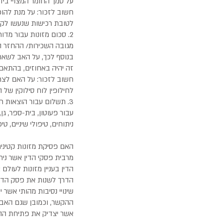
על סמך החומר המצויי ביד
חשוב לזכור: על מנת להו
לטובת רכישות שנעשו לקט
בנוסף לכך, על האב לשאת 
זה יהיה באחוזים, בהתא
חשוב לזכור: על האם לצר
לחילופין לוח סילוקין של 
3. תשלום עבור הוצאות ח
עבור פעוטון, בית-ספר, גן,
ניתוחים, טיפולי שיניים, טיפ
האם פסיקת מזונות קטינים
מרבית פסקי הדין אשר נית
הדין בעניין מזונות לעולם אי
הדרך לשנות את פסק הדי
שינויי נסיבות מהותי אשר 
ההקשר, וכמובן שגם האב וג
אשר יצדיק את פתיחת ההל