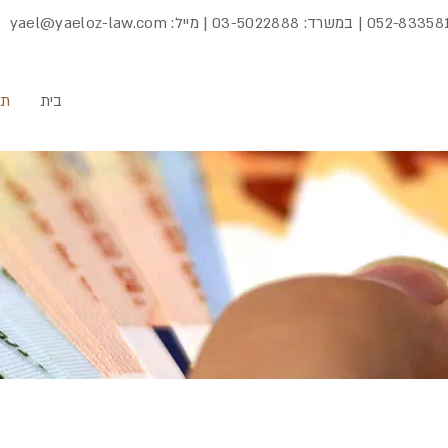
052-83358
| במשרד:
03-5022888
| מייל:
yael@yaeloz-law.com
בית
תח