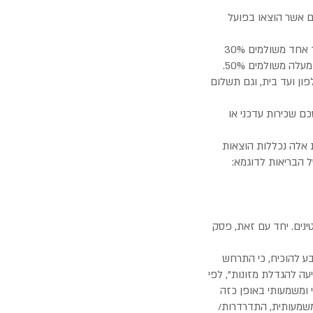
ם אשר הוצאו בפועל
2. סכום מזונות עבור מדור הקטין – סכום זה נקבע כנגזרת ממספר הקטינים במשפחה כאשר: עבור ילד אחד משולמים 30%
מגובה השכירות/ ההחזר החודשי של המשכנתא, עבור שני ילדים משולמים 40%, ועבור שלושה ילדים ומעלה משולמים 50%.
ון ועד בית, וגם תשלום
 שכירות עדכני או
ת אלה נכללות הוצאות
סל הבריאות לדוגמא:
ינים. יחד עם זאת, פסק
ע להוכיח, כי התרחש
יעה להגדלת מזונות", לפי
י ומשמעותי באופן כזה
משמעותית, התדרדרות/