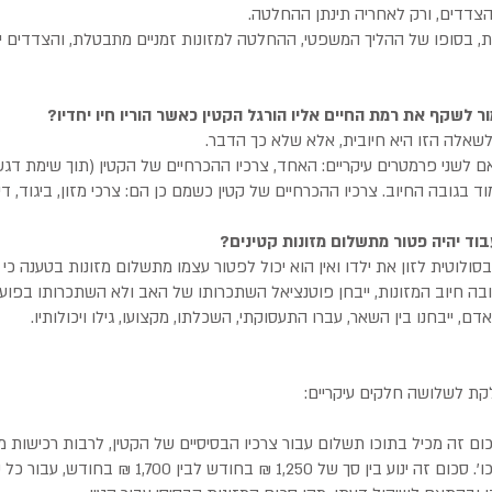
צדדים, ורק לאחריה תינתן ההחלטה.
, בסופו של ההליך המשפטי, ההחלטה למזונות זמניים מתבטלת, והצדדים יה
 לשקף את רמת החיים אליו הורגל הקטין כאשר הוריו חיו יחדיו?
לשאלה הזו היא חיובית, אלא שלא כך הדבר.
 לשני פרמטרים עיקריים: האחד, צרכיו ההכרחיים של הקטין (תוך שימת דגש 
ד בגובה החיוב. צרכיו ההכרחיים של קטין כשמם כן הם: צרכי מזון, ביגוד, דיו
ד יהיה פטור מתשלום מזונות קטינים?
ולוטית לזון את ילדו ואין הוא יכול לפטור עצמו מתשלום מזונות בטענה כי א
ה חיוב המזונות, ייבחן פוטנציאל השתכרותו של האב ולא השתכרותו בפועל
, ייבחנו בין השאר, עברו התעסוקתי, השכלתו, מקצועו, גילו ויכולותיו.
קת לשלושה חלקים עיקריים:
סכום זה מכיל בתוכו תשלום עבור צרכיו הבסיסיים של הקטין, לרבות רכישות מזו
צעצועים, מתנות, ספרים וכו'. סכום זה ינוע בין סך של 50