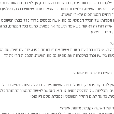
ילקחו בחשבון בעת פסיקת המזונות כוללות גם, אך לא רק, הוצאות עבור מזון
עבור טיפוח הנשיות, בילויים ותרבות וכן הוצאות עבור שימוש ברכב, בטלפון 
החיים המשותפים על-ידי האישה.
ו ונפקותו של הכלל הבסיסי, מזונות אישה נפסקים בדרך כלל בבתי המשפט וכ
 אליה הורגלה האישה בשאיפה תישמר, אך בפועל, כמעט בכל המקרים, במיו
טינים – תיפגע.
ה?
ה רשאי לדון בתביעת מזונות אישה אם זו הונחה בפניו. יחד עם זאת, אם 
יעת גירושין וכרך במסגרתה את סוגיית מזונות האישה, הסמכות הדיונית לדון ו
זמניים גם למזונות אישה?
ין לה מקור פרנסה, ובמהלך חייה המשותפים עם בעלה היתה תלוייה בו כלכל
יים. תכליתה של החלטה זמנית זו, היא לאפשר לאישה להמשיך להתנהל כלכל
ל, כך עד לתום ההליך המשפטי ולקבלת פסק דין סופי.
ה של האישה לקבלת מזונות אישה?