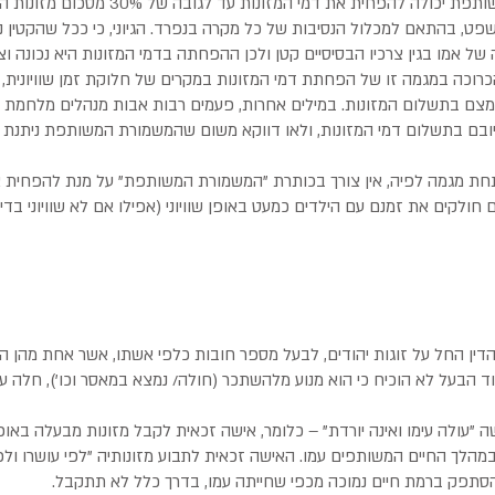
ככלל, פסיקת משמורת משותפת יכולה להפחית את דמי 
ט, בהתאם למכלול הנסיבות של כל מקרה בנפרד. הגיוני, כי ככל שהקטין נ
 של אמו בגין צרכיו הבסיסיים קטן ולכן ההפחתה בדמי המזונות היא נכונה וצ
כרוכה במגמה זו של הפחתת דמי המזונות במקרים של חלוקת זמן שוויונית,
מצם בתשלום המזונות. במילים אחרות, פעמים רבות אבות מנהלים מלחמת
בם בתשלום דמי המזונות, ולאו דווקא משום שהמשמורת המשותפת ניתנת לב
תחת מגמה לפיה, אין צורך בכותרת "המשמורת המשותפת" על מנת להפחית את
ולקים את זמנם עם הילדים כמעט באופן שוויוני (אפילו אם לא שוויוני בדיו
 הדין החל על זוגות יהודים, לבעל מספר חובות כלפי אשתו, אשר אחת מהן 
וד הבעל לא הוכיח כי הוא מנוע מלהשתכר (חולה/ נמצא במאסר וכו'), חלה ע
ה "עולה עימו ואינה יורדת" – כלומר, אישה זכאית לקבל מזונות מבעלה באו
מהלך החיים המשותפים עמו. האישה זכאית לתבוע מזונותיה "לפי עושרו ולפ
הסתפק ברמת חיים נמוכה מכפי שחייתה עמו, בדרך כלל לא תתקבל.