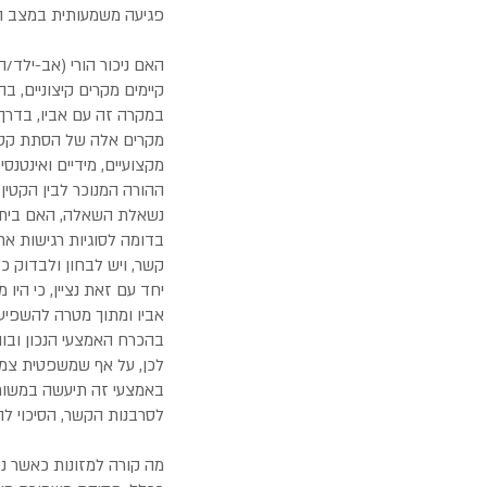
פגיעה משמעותית במצב הכל
האם ניכור הורי (אב-ילד/ה
קיימים מקרים קיצוניים, בה
במקרה זה עם אביו, בדרך
מקרים אלה של הסתת קטין
מקצועיים, מידיים ואינטנ
ההורה המנוכר לבין הקטין
נשאלת השאלה, האם בית המ
בדומה לסוגיות רגישות א
קשר, ויש לבחון ולבדוק כל
יחד עם זאת נציין, כי הי
אביו ומתוך מטרה להשפיע
בהכרח האמצעי הנכון ובווד
לכן, על אף שמשפטית צמצו
באמצעי זה תיעשה במשורה,
לסרבנות הקשר, הסיכוי ל
מה קורה למזונות כאשר 