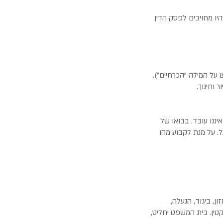
יו מחויבים לפסק הדין
על המילה "הכרחיים").
ר וחינוך.
יננו עובד. בבואו של
. על מנת לקבוע מהו
ן, ביגוד, הנעלה,
1,2 ₪ בחודש לבין 1,700 ₪ בחודש, עבור כל קטין. בית המשפט יחליט,