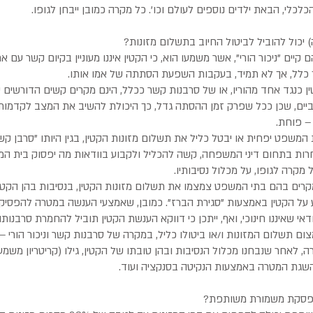
כלי, הבאת ילדים נוספים לעולם וכו'. כל מקרה כמובן ייבחן לגופו.
) יכול להוביל לביטול החיוב בתשלום מזונות?
ם קיים "ניכור הורי", אשר משמעו הוא, כי הקטין איננו מעוניין בקיום קשר עם אח
 כלל, אך לא תמיד, בעקבות השפעת הסתתה של אמו אותו.
 כנגד אחד מהוריו, או של סרבנות קשר ככלל, הינם מקרים קשים הדורשים 
סיביים, שכן ככל שפרק זמן ההסתה גדל, כך היכולת להשיב את המצב לקדמו
 – פוחת.
שפט יפחית או יבטל כליל את תשלום מזונות הקטין, בגין היותו "סרבן קש
חרות בתחום דיני המשפחה, קשה להכליל ולקבוע בוודאות מה יפסוק בית 
 מקרה לגופו, על מכלול נסיבותיו.
ו מקרים בהם בתי המשפט צמצמו את תשלום מזונות הקטין, בנסיבות בהן הקטי
 על הקטין באמצעות "סגירת הברז". כמובן, שאמצעי הענשה במטרה להפסיק 
אי שאיננו חינוכי, ואף, ייתכן כי דווקא הענשת הקטין תוביל להחמרת סרבנו
ם תשלום המזונות ו/או ביטולו כליל, במקרה של סרבנות קשר וניכור הורי – 
 לאחר שנבחנו מכלול הנסיבות ובהן טובתו של הקטין, גילו (קריטריון משמעו
השגת המטרה באמצעות הנקיטה בסנקציה ועוד.
נפסקת משמורת משותפת?