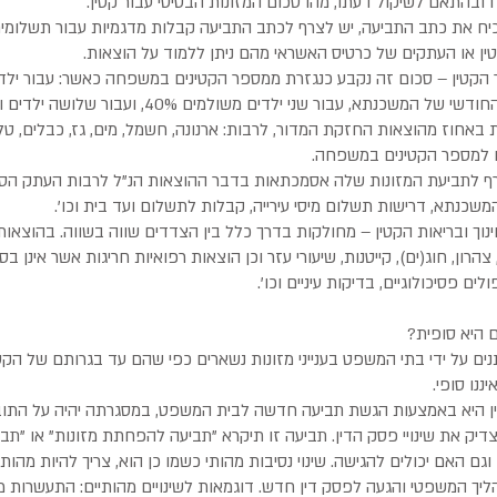
ו ובהתאם לשיקול דעתו, מהו סכום המזונות הבסיסי עבור קטין.
כיח את כתב התביעה, יש לצרף לכתב התביעה קבלות מדגמיות עבור תשלומי
ין או העתקים של כרטיס האשראי מהם ניתן ללמוד על הוצאות.
באחוז מהוצאות החזקת המדור, לרבות: ארנונה, חשמל, מים, גז, כבלים, טלפ
ם למספר הקטינים במשפחה.
ף לתביעת המזונות שלה אסמכתאות בדבר ההוצאות הנ"ל לרבות העתק הסכם
המשכנתא, דרישות תשלום מיסי עירייה, קבלות לתשלום ועד בית וכו'.
ינוך ובריאות הקטין – מחולקות בדרך כלל בין הצדדים שווה בשווה. בהוצאו
 צהרון, חוג(ים), קייטנות, שיעורי עזר וכן הוצאות רפואיות חריגות אשר אינן ב
ולים פסיכולוגיים, בדיקות עיניים וכו'.
 היא סופית?
נים על ידי בתי המשפט בענייני מזונות נשארים כפי שהם עד בגרותם של הקט
ננו סופי.
ן היא באמצעות הגשת תביעה חדשה לבית המשפט, במסגרתה יהיה על התוב
יצדיק את שינויי פסק הדין. תביעה זו תיקרא "תביעה להפחתת מזונות" או "תב
ם האם יכולים להגישה. שינוי נסיבות מהותי כשמו כן הוא, צריך להיות מהות
יך המשפטי והגעה לפסק דין חדש. דוגמאות לשינויים מהותיים: התעשרות 