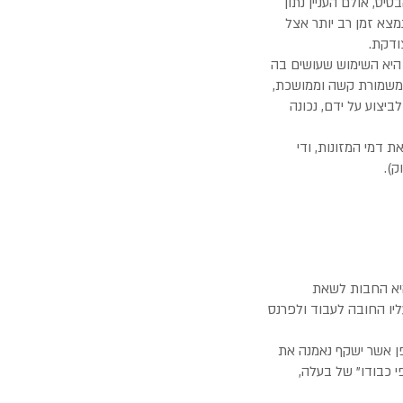
המזונות עד לגובה של 30% מסכום מזונות הבסיס, אולם העניין נתון
מצא זמן רב יותר אצל
ודקת.
 היא השימוש שעושים בה
 משמורת קשה וממושכת,
יצוע על ידם, נכונה
 דמי המזונות, ודי
ק).
היא החבות לשאת
ליו החובה לעבוד ולפרנס
פן אשר ישקף נאמנה את
י כבודו" של בעלה,