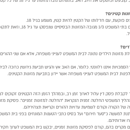
ונות קטינים?
 פוקעת, עם חדלותו של הקטין להיות קטין, משמע בגיל 18.
.
דים?
 מזונות הילדים נתונה לבית המשפט לענייני משפחה, אלא אם שני ההורים ר
ץ הסמכויות איננו רלוונטי. כלומר, אם האב אץ והגיש תביעת גירושין כרוכה לבית 
נות לבית המשפט לענייני משפחה אשר יידון בתביעת מזונות הקטינים.
קבלת פסק דין עלול לארוך זמן רב, ובמהלך הזמן הזה הקטינים זקוקים למי
ליך המשפטי החלטה זמנית הנקראת "החלטה למזונות זמניים". פסיקת מזונו
 של הקורה וקודם לשמיעת עדויות ההורים וקריאת תצהיריהם.
תנת למעשה כ"סעד חירום" ועל בסיס כתבי הטענות המונחים בפני בית המשפ
ו אודותיהם.
ימים מקרים בהם, קודם לפסיקת מזונות זמניים, יבקש בית המשפט לערוך חקי