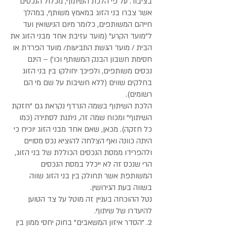
בציבור. על פי הלכת השיתוף, מכלול הנכסים
אשר צברו בני הזוג במאמץ משותף, במהלך
חייהם המשותפים, כלומר מיום הנישואין ועד
ל"מועד הקרע" (מועד עזיבת אחד מבני הזוג את
הבית / מועד הגשת התביעות/ מועד הפרדת או
חסימת חשבון הבנק המשותף וכו') – הינם
נכסים משותפים, ולפיכך יחולקו בין בני הזוג
בחלקים שווים (ללא חשיבות על שם מי הם
רשומים).
הלכת השיתוף בשמה הנרדף נקראת גם "חזקת
השיתוף" ומכוח שמה זה, ניתנת לסתירה (כמו
כל חזקה). מכאן, שאם אחד מבני הזוג יוכיח כי
היתה כוונה ואף הצלחה להוציא נכס מסויים
ולהפרידו ממסת הנכסים הכוללת של בני הזוג,
הרי שנכס זה לא ייכלל במסת הנכסים
המשותפת אשר תחולק בין בני הזוג שווה
בשווה בעת הגירושין.
נטל ההוכחה בעניין זה מוטל על צד הטוען
להיעדרו של שיתוף.
2. "הסדר איזון המשאבים" בחוק יחסי ממון בין