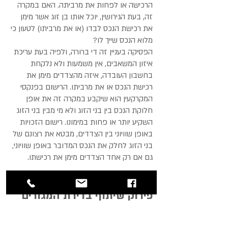
הרכישה או לפחות את מרביתה. האם במקרה
זה, בעת הגירושין, יוכל אותו בן זוג אשר מימן
את רכישת הנכס לבדו (או את מרביתו) לטעון כי
מלוא הנכס שייך לו?
הפסיקה בעניין זה די ברורה, ולפיה בעת עריכת
איזון המשאבים, אין משמעות ולא נלקחת
בחשבון העובדה, איזה מהצדדים מימן את
רכישת הנכס או את מרביתו. הרישום בפנקסי
המקרקעין הוא שיקבע במקרה זה את אופן
חלוקת הנכס בין בני הזוג ולא מי מבין בני הזוג
השקיע יותר או פחות במימונו. רישום הזכויות
באופן שוויוני בין הצדדים, מבטא את רצונם של
בני הזוג לחלק את הנכס המדובר באופן שוויוני,
גם אם רק אחד הצדדים מימן את רכישתו.
פירוק שיתוף בדירת המגורים
סעיף 37 לחוק המקרקעין תשכ"ט-1969 קובע