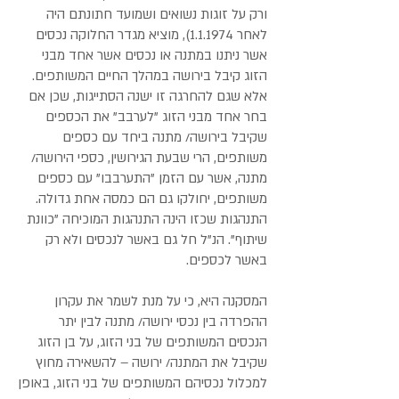
ורק על זוגות נשואים ושמועד חתונתם היה
לאחר 1.1.1974), מוציא מגדר החלוקה נכסים
אשר ניתנו במתנה או נכסים אשר אחד מבני
הזוג קיבל בירושה במהלך החיים המשותפים.
אלא שגם להחרגה זו ישנה הסתייגות, שכן אם
בחר אחד מבני הזוג "לערבב" את הכספים
שקיבל בירושה/ מתנה ביחד עם כספים
משותפים, הרי שבעת הגירושין, כספי הירושה/
מתנה, אשר עם הזמן "התערבבו" עם כספים
משותפים, יחולקו גם הם כמסה אחת גדולה.
התנהגות שכזו הינה התנהגות המוכיחה "כוונת
שיתוף". הנ"ל חל גם באשר לנכסים ולא רק
באשר לכספים.
המסקנה היא, כי על מנת לשמר את עקרון
ההפרדה בין נכסי ירושה/ מתנה לבין יתר
הנכסים המשותפים של בני הזוג, על בן הזוג
שקיבל את המתנה/ ירושה – להשאירה מחוץ
למכלול נכסיהם המשותפים של בני הזוג, באופן