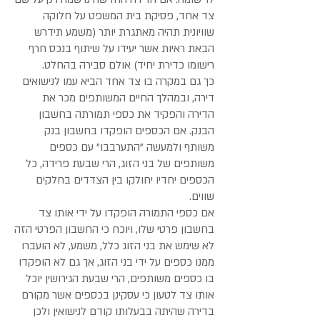
צד אחד, פסיקת בית המשפט על חלוקה
שוויונית תהיה מאתגרת יותר (משמע תידרש
הבאת ראיות אשר יעידו על שיתוף בנכס חרף
רישומו כדירת יחיד) אולם סבירה בהחלט.
כך גם במקרה בו צד אחד הביא עמו לנישואים
דירה, ובמהלך החיים המשותפים מכר את
הדירה והפקיד את כספי תמורתה בחשבון
הבנק. אם הכספים הופקדו בחשבון בנק
משותף ולמעשה "התערבבו" עם כספים
משותפים של בני הזוג, הרי שבעת פרידה, כל
הכספים יחדיו יחולקו בין הצדדים בחלקים
שווים.
אם כספי התמורה הופקדו על ידי אותו צד
בחשבון פרטי שלו, ויוכח כי החשבון הפרטי הזה
לא שימש את בני הזוג כלל, משמע, לא הועברו
ממנו כספים על ידי בני הזוג, אך גם לא הופקדו
בו כספים משותפים, הרי שבעת הגירושין יוכל
אותו צד לטעון כי עסקינן בכספים אשר מקורם
בדירה שהיתה בבעלותו קודם לנישואין ולכן