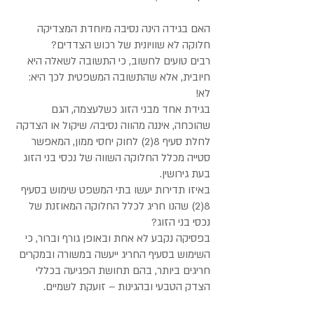
האם בגידה הינה נסיבה מיוחדת המצדיקה
חלוקה לא שוויונית של רכוש הצדדים?
רבים טועים לחשוב, כי התשובה לשאלה היא
חיובית, אלא שהתשובה המשפטית לכך היא:
לא!
בגידת אחד מבני הזוג כשלעצמה, הגם
שהוכחה, איננה מהווה נסיבה/ שיקול או הצדקה
לחלת סעיף 8(2) לחוק יחסי ממון, המאפשר
סטייה מכלל החלוקה השווה של נכסי בני הזוג
בעת גירושין.
באיזו תדירות יעשו בתי המשפט שימוש בסעיף
8(2) שהנו חריג לכלל החלוקה המאוזנת של
נכסי בני הזוג?
בפסיקה נקבע לא אחת ובאופן גורף וברור, כי
השימוש בסעיף החריג ייעשה במשורה ובמקרים
חריגים ביותר, בהם תחושת הפגיעה בכללי
הצדק הטבעי ובהגינות – זועקת לשמיים.