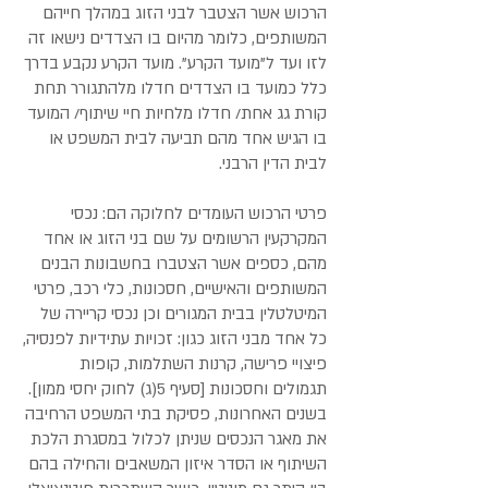
הרכוש אשר הצטבר לבני הזוג במהלך חייהם
המשותפים, כלומר מהיום בו הצדדים נישאו זה
לזו ועד ל"מועד הקרע". מועד הקרע נקבע בדרך
כלל כמועד בו הצדדים חדלו מלהתגורר תחת
קורת גג אחת/ חדלו מלחיות חיי שיתוף/ המועד
בו הגיש אחד מהם תביעה לבית המשפט או
לבית הדין הרבני.
פרטי הרכוש העומדים לחלוקה הם: נכסי
המקרקעין הרשומים על שם בני הזוג או אחד
מהם, כספים אשר הצטברו בחשבונות הבנים
המשותפים והאישיים, חסכונות, כלי רכב, פרטי
המיטלטלין בבית המגורים וכן נכסי קריירה של
כל אחד מבני הזוג כגון: זכויות עתידיות לפנסיה,
פיצויי פרישה, קרנות השתלמות, קופות
תגמולים וחסכונות [סעיף 5(ג) לחוק יחסי ממון].
בשנים האחרונות, פסיקת בתי המשפט הרחיבה
את מאגר הנכסים שניתן לכלול במסגרת הלכת
השיתוף או הסדר איזון המשאבים והחילה בהם