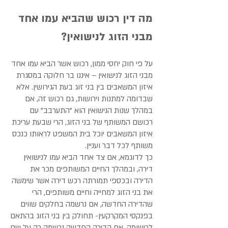
מה דין רכוש שהביא עמו אחד
מבני הזוג לנישואין?
על פי חוק יחסי ממון, רכוש אשר הביא עמו אחד
מבני הזוג לנישואין – איננו בר חלוקה במסגרת
איזון המשאבים בין בני זוג בעת הגירושין. אלא
שבדומה למתנות וירושות, גם רכוש זה, אם
במהלך שנות הנישואין הוא "התערבב" עם
רכושם המשותף של בני הזוג, הרי שבעת עריכת
איזון המשאבים יוכל בית המשפט לראותו כנכס
משותף לכל דבר ועניין.
כך לדוגמא, אם צד אחד הביא עמו לנישואין
דירה, ובמהלך החיים המשותפים מכר את
הדירה ובכספי תמורתה רכש דירה אשר שימשה
את בני הזוג למחייה וחיים משותפים, הרי
שהדירה החדשה, אם נרשמה בחלקים שווים
בפנקסי המקרקעין- תחולק בין בני הזוג בהתאם
לרישומה. אם הדירה החדשה נרשמה רק על שם