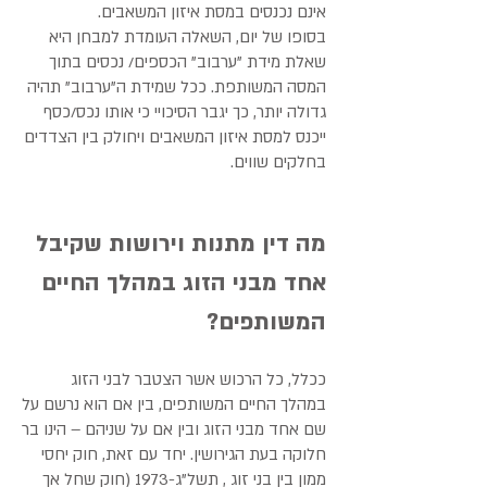
אינם נכנסים במסת איזון המשאבים.
בסופו של יום, השאלה העומדת למבחן היא
שאלת מידת "ערבוב" הכספים/ נכסים בתוך
המסה המשותפת. ככל שמידת ה"ערבוב" תהיה
גדולה יותר, כך יגבר הסיכויי כי אותו נכס/כסף
ייכנס למסת איזון המשאבים ויחולק בין הצדדים
בחלקים שווים.
מה דין מתנות וירושות שקיבל
אחד מבני הזוג במהלך החיים
המשותפים?
ככלל, כל הרכוש אשר הצטבר לבני הזוג
במהלך החיים המשותפים, בין אם הוא נרשם על
שם אחד מבני הזוג ובין אם על שניהם – הינו בר
חלוקה בעת הגירושין. יחד עם זאת, חוק יחסי
ממון בין בני זוג , תשל"ג-1973 (חוק שחל אך