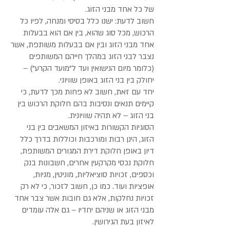
של כל אחד מבני הזוג.
חשוב לדעת: ישנו כלל בסיסי ומנחה, לפיו כל
הרכוש, מכל סוג שהוא, בין אם הוא בבעלות
אחד מבני הזוג ובין אם בבעלות משותפת, אשר
נצבר לבני הזוג במהלך חייהם המשותפים
(כלומר מיום הנישואין ועד ל"מועד הקרע") –
יחולק בין בני הזוג באופן שוויוני.
יחד עם זאת, חשוב לא פחות מכך לדעת, כי
קיימים תנאים ונסיבות בהם חלוקת הרכוש בין
בני הזוג – לא תהיה שוויונית.
הסוגיות הקשורות באיזון המשאבים בין בני
הזוג, הינן רבות ומורכבות וכוללות בדרך כלל
דיון באופן חלוקת דירת המגורים המשותפת,
חלוקת נכסי מקרקעין אחרים, חשבונות בנק
וכספים, זכויות סוציאליות, מוניטין, מניות,
אופציות ועוד. כמו כן, חשוב לזכור, כי לא רק
זכויות נחלקות, אלא גם חובות אשר צבר אחד
מבני הזוג או שניהם יחדיו – גם אלה עומדים
לאיזון בעת הגירושין.