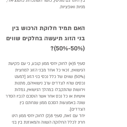
בין היתר גם מוניטין, כושר השתכרות פוטנציאלי,
מניות ואופציות.
האם תמיד חלוקת הרכוש בין
בני הזוג תיעשה בחלקים שווים
(50%-50%)?
סעיף 5(א) לחוק יחסי ממון קובע, כי עם פקיעת
הנישואין, זכאי כל אחד מבני הזוג למחצית
(50%) שווים של כלל נכסי בני הזוג [למעט
נכסים שהיו לצדדים ערב נישואיהם, מתנות
וירושות שהתקבלו במהלך הנישואין, גמלות
אישיות או כל נכס אחר אשר הוסכם לגביו הסדר
שונה באמצעות הסכם ממון שנחתם בין
הצדדים].
יחד עם זאת, סעיף 8(2) לחוק יחסי ממון הינו
חריג לכלל החלוקה השווה והמאוזנת בין בני